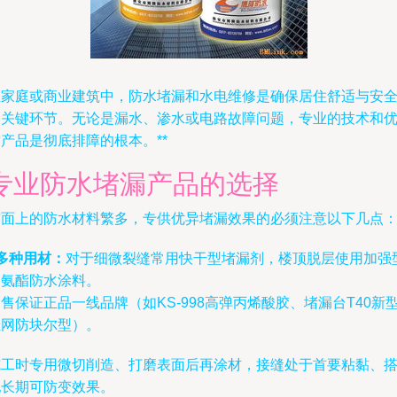
在家庭或商业建筑中，防水堵漏和水电维修是确保居住舒适与安
的关键环节。无论是漏水、渗水或电路故障问题，专业的技术和
产品是彻底排障的根本。**
专业防水堵漏产品的选择
市面上的防水材料繁多，专供优异堵漏效果的必须注意以下几点
多种用材：
对于细微裂缝常用快干型堵漏剂，楼顶脱层使用加强
聚氨酯防水涂料。
售保证正品一线品牌（如KS-998高弹丙烯酸胶、堵漏台T40新
挂网防块尔型）。
施工时专用微切削造、打磨表面后再涂材，接缝处于首要粘黏、
配长期可防变效果。