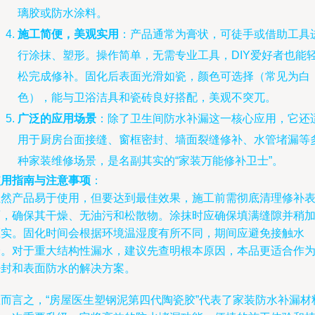
璃胶或防水涂料。
施工简便，美观实用
：产品通常为膏状，可徒手或借助工具
行涂抹、塑形。操作简单，无需专业工具，DIY爱好者也能
松完成修补。固化后表面光滑如瓷，颜色可选择（常见为白
色），能与卫浴洁具和瓷砖良好搭配，美观不突兀。
广泛的应用场景
：除了卫生间防水补漏这一核心应用，它还
用于厨房台面接缝、窗框密封、墙面裂缝修补、水管堵漏等
种家装维修场景，是名副其实的“家装万能修补卫士”。
使用指南与注意事项
：
虽然产品易于使用，但要达到最佳效果，施工前需彻底清理修补
面，确保其干燥、无油污和松散物。涂抹时应确保填满缝隙并稍
压实。固化时间会根据环境温湿度有所不同，期间应避免接触水
分。对于重大结构性漏水，建议先查明根本原因，本品更适合作
密封和表面防水的解决方案。
总而言之，“房屋医生塑钢泥第四代陶瓷胶”代表了家装防水补漏材