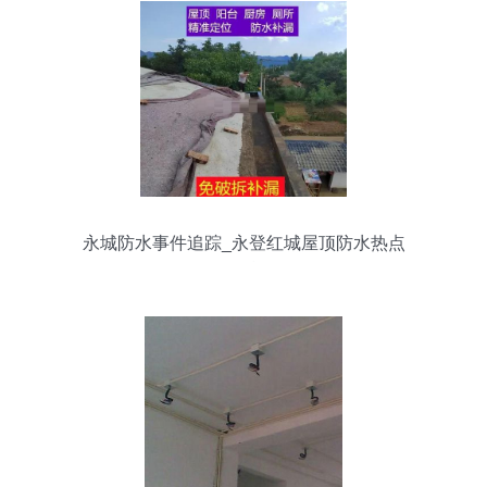
永城防水事件追踪_永登红城屋顶防水热点
汇总)